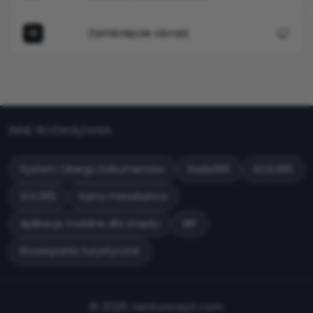
Zamknięcie obrad.
13
INNE ROZWIĄZANIA
System Obiegu Dokumentów
Rada365
SOG365
SOL365
Karta mieszkańca
Aplikacje mobilne dla Urzędu
BIP
Rozwiązania turystyczne
© 2026 netkoncept.com