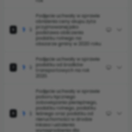
rok
Podjęcie uchwały w sprawie
obniżenia ceny skupu żyta
przyjmowanej jako
6
podstawa obliczenia
podatku rolnego na
obszarze gminy w 2020 roku
Podjęcie uchwały w sprawie
podatku od środków
7
transportowych na rok
2020.
Podjęcie uchwały w sprawie
poboru łącznego
zobowiązania pieniężnego,
podatku rolnego, podatku
leśnego oraz podatku od
8
nieruchomości w drodze
inkasa i ustalenia
wynagrodzenia dla