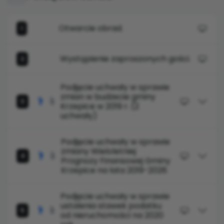
Otwarcie obrad.
1
Wystąpienie zaproszonych gości.
2
Podjęcie uchwały w sprawie
zmian w budżecie gminy
3
Krzepice w 2019 r. (2
uchwały)
Podjęcie uchwały w sprawie
zmiany Wieloletniej
4
Prognozy Finansowej Gminy
Krzepice na lata 2019-2026
Podjęcie uchwały w sprawie
ustalenia stawek podatku
5
od nieruchomości na 2020