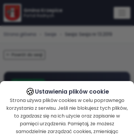
Gmina Krzepice
Portal Radnych
Strona główna
Sesje
Sesja: Sesja nr 13.2019
Powrót do sesji
zakończona
🍪
Ustawienia plików cookie
Sesja nr 13.2019
Strona używa plików cookies w celu poprawnego
korzystania z serwisu. Jeśli nie blokujesz tych plików,
to zgadzasz się na ich użycie oraz zapisanie w
ROZPOCZĘCIE
26-11-2019 g. 15:02
pamięci urządzenia. Pamiętaj, że możesz
samodzielnie zarządzać cookies, zmieniając