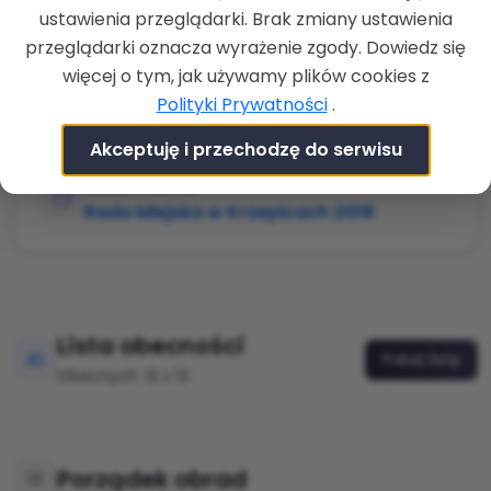
ZAKOŃCZENIE
ustawienia przeglądarki. Brak zmiany ustawienia
26-11-2019 g. 18:18
przeglądarki oznacza wyrażenie zgody. Dowiedz się
LOKALIZACJA
więcej o tym, jak używamy plików cookies z
Urząd Miejski w Krzepicach,
Polityki Prywatności
.
Częstochowska 13, 42-160 Krzepice, sala:
Sala posiedzeń
Akceptuję i przechodzę do serwisu
RADA/KOMISJA
Rada Miejska w Krzepicach 2018
Lista obecności
Pokaż listę
Obecnych: 12 z 13
Porządek obrad