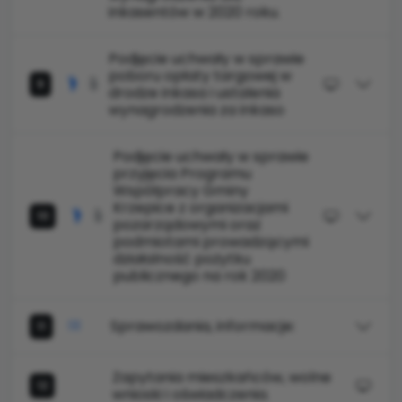
inkasentów w 2020 roku.
Podjęcie uchwały w sprawie
poboru opłaty targowej w
9
drodze inkasa i ustalenia
wynagrodzenia za inkaso
Podjęcie uchwały w sprawie
przyjęcia Programu
Współpracy Gminy
Krzepice z organizacjami
10
pozarządowymi oraz
podmiotami prowadzącymi
działalność pożytku
publicznego na rok 2020
Sprawozdania, informacje:
11
Zapytania mieszkańców, wolne
12
wnioski i oświadczenia.