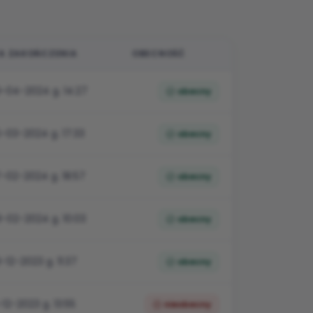
A ZAKOŃCZENIA
OBECNOŚĆ
ną datę rozpoczęcia.
-04-2024 g. 14:27
obecny
-03-2024 g. 17:33
obecny
-02-2024 g. 18:57
obecny
-02-2024 g. 10:03
obecny
-12-2023 g. 11:37
obecny
-12-2023 g. 13:55
nieobecny