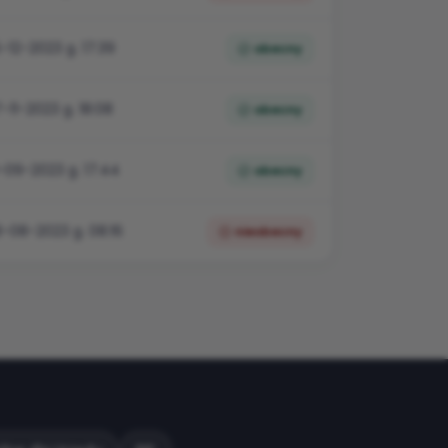
-12-2023 g. 17:39
obecny
-11-2023 g. 18:08
obecny
-09-2023 g. 17:44
obecny
-08-2023 g. 08:16
nieobecny