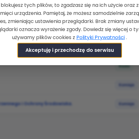
e blokujesz tych plików, to zgadzasz się na ich użycie oraz 
mięci urządzenia. Pamiętaj, że możesz samodzielnie zarz
es, zmieniając ustawienia przeglądarki. Brak zmiany usta
lądarki oznacza wyrażenie zgody. Dowiedz się więcej o ty
używamy plików cookies z
Polityki Prywatności
.
Akceptuję i przechodzę do serwisu
RODZAJ
zawierająca nazwę sesji, lokalizację, komisję oraz planowa
Rada
Komisja
trzennego i Ochrony Środowiska.
Komisja