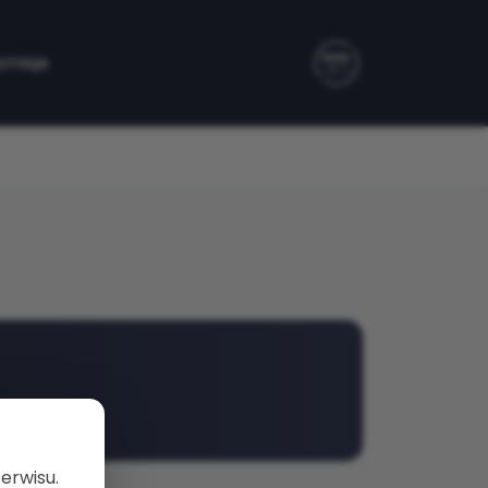
smisje
erwisu.