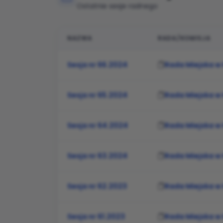
Ostatnie sesje radnego
NAZWA
RADA/KOMISJA
Lista nadchodzących sesji rady miejskiej, 
Sesja nr 66.2024
Rada Miejska w
Sesja nr 65.2024
Rada Miejska w
Sesja nr 64.2024
Rada Miejska w
Sesja nr 63.2024
Rada Miejska w
Sesja nr 62.2023
Rada Miejska w
Sesja nr 61.2023
Rada Miejska w