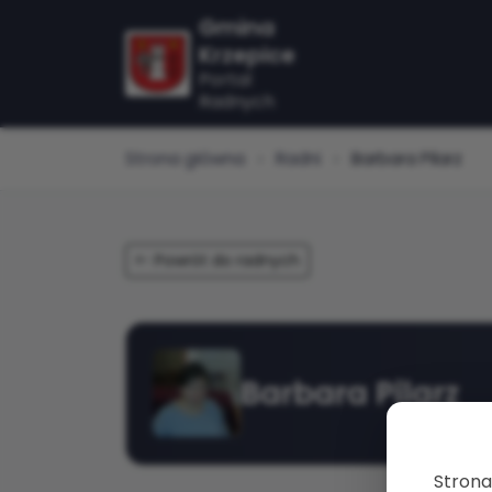
Gmina
Krzepice
Portal
Radnych
Strona główna
Radni
Barbara Pilarz
Powrót do radnych
Barbara Pilarz
Strona