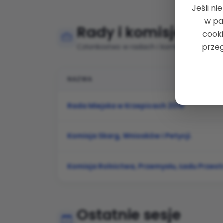
Jeśli ni
w pa
Rady i komisje
cooki
przeg
Członkostwo w radach i komisjach
NAZWA
Lista nadchodzących sesji rady miejskiej, 
Rada Miejska w Krzepicach 2018
Komisja Skarg, Wniosków i Petycji.
Komisja Rolnictwa, Przemysłu, Ładu Przes
Ostatnie sesje