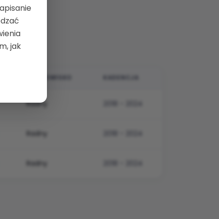
zapisanie
ądzać
wienia
m, jak
STANOWISKO
KADENCJA
ną datę rozpoczęcia.
Radny
2018 - 2024
Radny
2018 - 2024
Radny
2018 - 2024