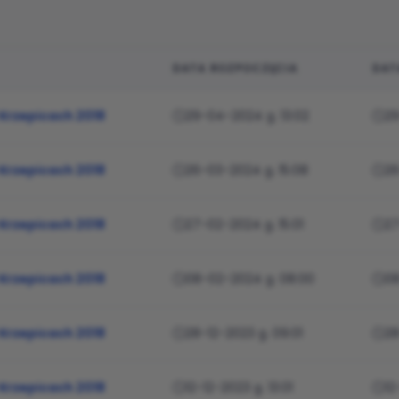
DATA ROZPOCZĘCIA
DAT
zawierająca nazwę sesji, lokalizację, komisję oraz planowa
 Krzepicach 2018
29-04-2024 g. 13:02
29
 Krzepicach 2018
26-03-2024 g. 15:08
26
 Krzepicach 2018
27-02-2024 g. 15:01
27
 Krzepicach 2018
08-02-2024 g. 08:00
08
 Krzepicach 2018
28-12-2023 g. 09:01
28
 Krzepicach 2018
12-12-2023 g. 13:01
12