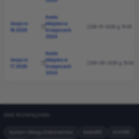
2024
Rada
Sesja nr
Miejska w
28-10-2025 g. 15:05
18.2025
Krzepicach
2024
Rada
Sesja nr
Miejska w
09-09-2025 g. 15:00
17.2025
Krzepicach
2024
INNE ROZWIĄZANIA
System Obiegu Dokumentów
Rada365
SOG365