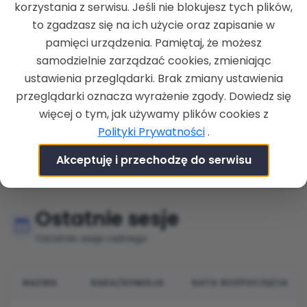
Kultury,
korzystania z serwisu. Jeśli nie blokujesz tych plików,
Radny, Zastępca
Sportu i
to zgadzasz się na ich użycie oraz zapisanie w
Przewodniczącego
2
Komisja
Turystyki,
Komisji
pamięci urządzenia. Pamiętaj, że możesz
Zdrowia i
samodzielnie zarządzać cookies, zmieniając
Spraw
Socjalnych
ustawienia przeglądarki. Brak zmiany ustawienia
przeglądarki oznacza wyrażenie zgody. Dowiedz się
Rada
więcej o tym, jak używamy plików cookies z
Miejska w
Polityki Prywatności
.
Radny
2
Rada
Krzepicach
2024
Akceptuję i przechodzę do serwisu
Ostatnie sesje
Ostatnie sesje radnego
NAZWA
RADA/KOMISJA
DATA ROZPOCZĘCIA
Lista nadchodzących sesji rady miejskiej, zawierająca n