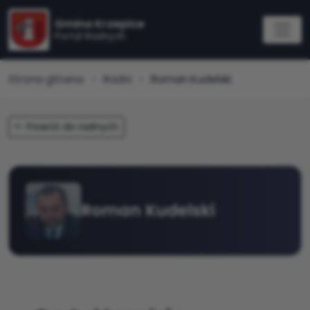
Gmina Krzepice
Portal Radnych
Strona główna
Radni
Roman Kudelski
Powrót do radnych
Roman Kudelski