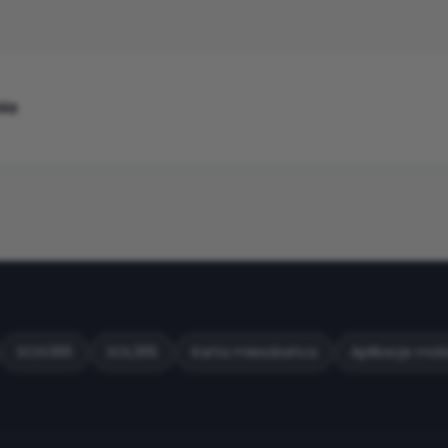
ia
SOG365
SOL365
Karta mieszkańca
Aplikacje mob