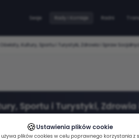
Sesje
Rady i Komisje
Radni
Tran
światy, Kultury, Sportu i Turystyki, Zdrowia i Spraw Socjalny
ury, Sportu i Turystyki, Zdrowia
🍪
Ustawienia plików cookie
RODZAJ
 używa plików cookies w celu poprawnego korzystania z s
Komisja