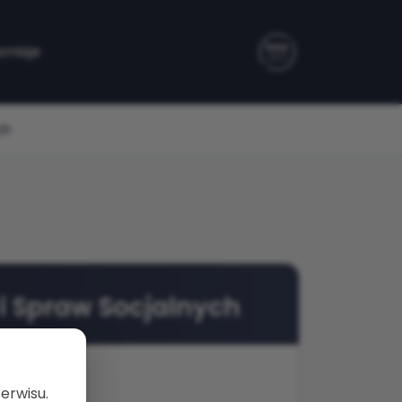
smisje
ch
 i Spraw Socjalnych
erwisu.