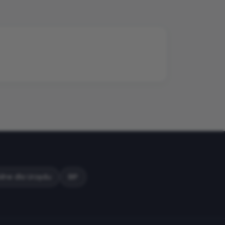
ilne dla Urzędu
BIP