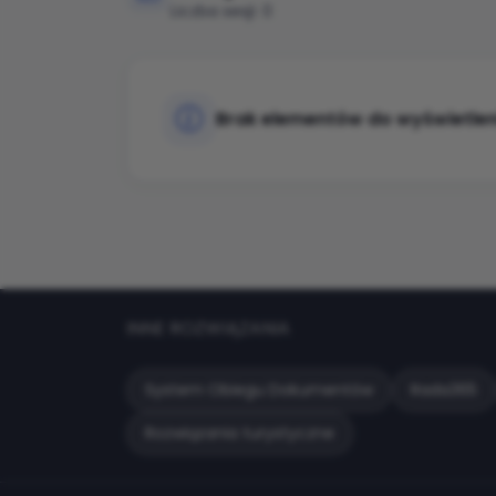
Liczba sesji: 0
Brak elementów do wyświetlen
INNE ROZWIĄZANIA
System Obiegu Dokumentów
Rada365
Rozwiązania turystyczne