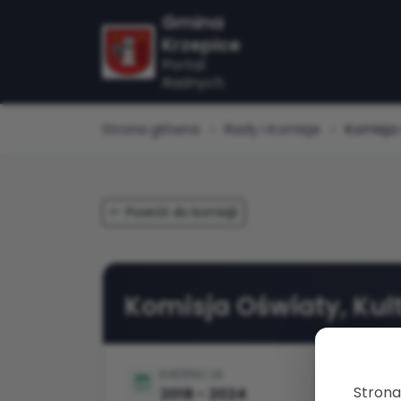
Gmina
Krzepice
Portal
Radnych
Strona główna
Rady i Komisje
Komisja O
Powrót do komisjii
Komisja Oświaty, Kult
KADENCJA
Strona
2018 - 2024