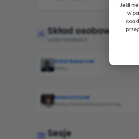
Jeśli ni
w pa
cooki
Skład osobowy
przeg
Liczba członków: 5
Rafał Balcerzak
Radny
Bożena Kozak
Radny, Przewodniczący Komisji
Sesje