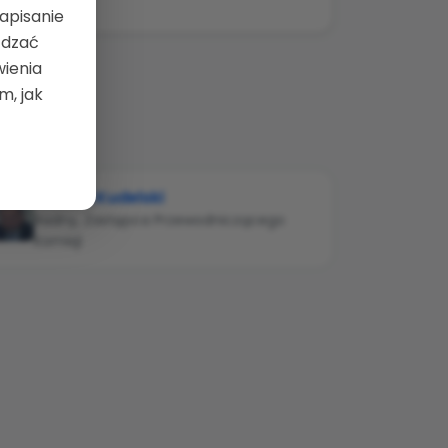
zapisanie
ądzać
wienia
m, jak
Roman Kudelski
Radny, Zastępca Przewodniczącego
Komisji