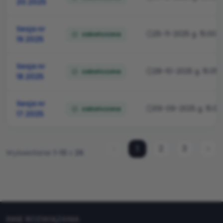
20.2025
Sesja nr
25-11-2025 g. 15:00
zakończona
19.2025
Sesja nr
28-10-2025 g. 15:05
zakończona
18.2025
Sesja nr
09-09-2025 g. 15:00
zakończona
17.2025
‹
1
2
3
›
Wyświetlanie
1-10
z
26
INNE ROZWIĄZANIA