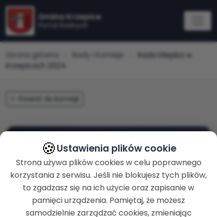
Gmina Krzepice
Portal Radnych
Strona główna
Rady i Komisje
Rada Miejska w
Krzepicach 2024
Powrót do komisjii
🍪
Rada Miejska w Krzepicach
Ustawienia plików cookie
2024
Strona używa plików cookies w celu poprawnego
korzystania z serwisu. Jeśli nie blokujesz tych plików,
to zgadzasz się na ich użycie oraz zapisanie w
KADENCJA
pamięci urządzenia. Pamiętaj, że możesz
2024 - 2029
samodzielnie zarządzać cookies, zmieniając