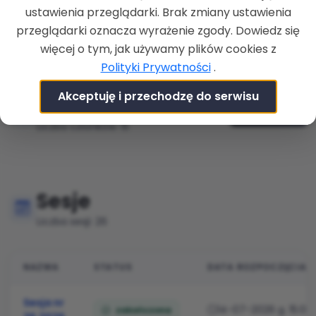
ustawienia przeglądarki. Brak zmiany ustawienia
RODZAJ
przeglądarki oznacza wyrażenie zgody. Dowiedz się
Rada
więcej o tym, jak używamy plików cookies z
Polityki Prywatności
.
Akceptuję i przechodzę do serwisu
Skład osobowy
Pokaż skład
Liczba członków: 15
Sesje
Liczba sesji: 26
NAZWA
STATUS
DATA ROZPOCZĘCIA
Lista nadchodzących sesji rady miejskiej, zawierająca n
Sesja nr
14-07-2026 g. 15:00
zakończona