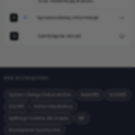
oraz nadania jej statutu
Sprawozdania, informacje:
11
Zamknięcie obrad.
12
INNE ROZWIĄZANIA
System Obiegu Dokumentów
Rada365
SOG365
SOL365
Karta mieszkańca
Aplikacje mobilne dla Urzędu
BIP
Rozwiązania turystyczne