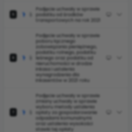
Podjęcie uchwały w sprawie
podatku od środków
5
transportowych na rok 2021
Podjęcie uchwały w sprawie
poboru łącznego
zobowiązania pieniężnego,
podatku rolnego, podatku
leśnego oraz podatku od
6
nieruchomości w drodze
inkasa i ustalenia
wynagrodzenia dla
inkasentów w 2021 roku
Podjęcie uchwały w sprawie
zmiany uchwały w sprawie
wyboru metody ustalenia
opłaty za gospodarowanie
7
odpadami komunalnymi
oraz ustalenia wysokości
stawki tej opłaty