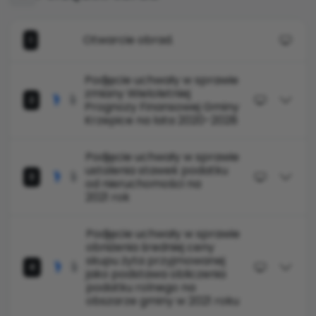
Otwarcie obrad.
1
Podjęcie uchwały w sprawie
zmiany Wieloletniej
2
Prognozy Finansowej Gminy
Krzepice na lata 2020-2028
Podjęcie uchwały w sprawie
ustalenia stawek podatku
3
od nieruchomości na
2021 rok
Podjęcie uchwały w sprawie
obniżenia średniej ceny
skupu żyta przyjmowanej
4
jako podstawa obliczenia
podatku rolnego na
obszarze gminy w 2021 roku