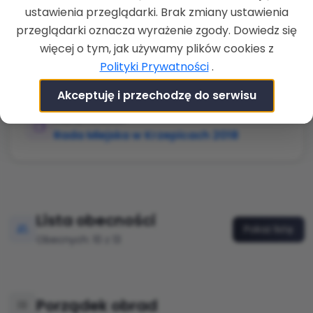
ZAKOŃCZENIE
ustawienia przeglądarki. Brak zmiany ustawienia
07-12-2020 g. 09:50
przeglądarki oznacza wyrażenie zgody. Dowiedz się
LOKALIZACJA
więcej o tym, jak używamy plików cookies z
Urząd Miejski w Krzepicach,
Polityki Prywatności
.
Częstochowska 13, 42-160 Krzepice, sala:
Sala posiedzeń
Akceptuję i przechodzę do serwisu
RADA/KOMISJA
Rada Miejska w Krzepicach 2018
Lista obecności
Pokaż listę
Obecnych: 10 z 13
Porządek obrad