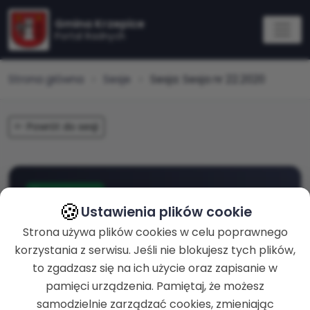
Gmina Krzepice
Portal Radnych
Strona główna
Sesje
Sesja: Sesja nr 22.2020
Powrót do sesji
zakończona
🍪
Ustawienia plików cookie
Sesja nr 22.2020
Strona używa plików cookies w celu poprawnego
korzystania z serwisu. Jeśli nie blokujesz tych plików,
to zgadzasz się na ich użycie oraz zapisanie w
ROZPOCZĘCIE
07-12-2020 g. 08:02
pamięci urządzenia. Pamiętaj, że możesz
samodzielnie zarządzać cookies, zmieniając