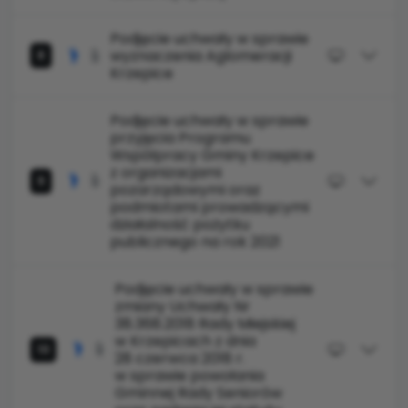
Podjęcie uchwały w sprawie
wyznaczenia Aglomeracji
8
Krzepice
Podjęcie uchwały w sprawie
przyjęcia Programu
Współpracy Gminy Krzepice
z organizacjami
9
pozarządowymi oraz
podmiotami prowadzącymi
działalność pożytku
publicznego na rok 2021
Podjęcie uchwały w sprawie
zmiany Uchwały Nr
38.368.2018 Rady Miejskiej
w Krzepicach z dnia
10
28 czerwca 2018 r.
w sprawie powołania
Gminnej Rady Seniorów