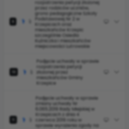
rozpatrzenia petycji złożonej
przez rodziców uczniów,
grono pedagogiczne Szkoły
Podstawowej Nr 2 w
9
Krzepicach oraz
mieszkańców Krzepic
szczególnie Osiedla
Kuźniczka i mieszkańców
miejscowości Lutrowskie
Podjęcie uchwały w sprawie
rozpatrzenia petycji
złożonej przez
10
mieszkańców Gminy
Krzepice
Podjęcie uchwały w sprawie
zmiany uchwały Nr
6.065.2019 Rady Miejskiej w
Krzepicach z dnia 4
czerwca 2019 roku w
11
sprawie wyrażenia zgody na