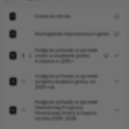
Otwarcie obrad.
1
Wystąpienie zaproszonych gości.
2
Podjęcie uchwały w sprawie
zmian w budżecie gminy
3
Krzepice w 2019 r.
Podjęcie uchwały w sprawie
projektu budżetu gminy na
4
2020 rok.
Podjęcie uchwały w sprawie
Wieloletniej Prognozy
5
Finansowej Gminy Krzepice
na lata 2020-2028.