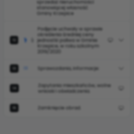
sprzedaż nieruchomości
stanowiącej własność
Gminy Krzepice
Podjęcie uchwały w sprawie
określenia średniej ceny
jednostki paliwa w Gminie
12
Krzepice, w roku szkolnym
2019/2020
Sprawozdania, informacje:
13
Zapytania mieszkańców, wolne
14
wnioski i oświadczenia.
Zamknięcie obrad.
15