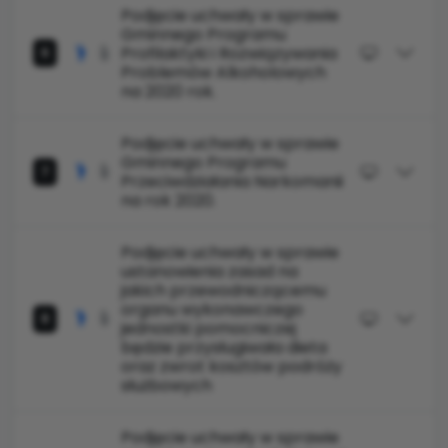
Podjęcie uchwały w sprawie
Gminnego Programu
Profilaktyki i Rozwiązywania
6
Problemów Alkoholowych
na 2020 rok.
Podjęcie uchwały w sprawie
Gminnego Programu
7
Przeciwdziałania Narkomanii
na rok 2020.
Podjęcie uchwały w sprawie
ustanowienia zasad na
jakich przewodniczącemu
organu wykonawczego
8
jednostki pomocniczej
będzie przysługiwała dieta
oraz zwrot kosztów podróży
służbowych
Podjęcie uchwały w sprawie