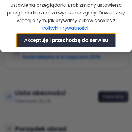
ZAKOŃCZENIE
ustawienia przeglądarki. Brak zmiany ustawienia
30-12-2019 g. 12:59
przeglądarki oznacza wyrażenie zgody. Dowiedz się
LOKALIZACJA
więcej o tym, jak używamy plików cookies z
Urząd Miejski w Krzepicach,
Polityki Prywatności
.
Częstochowska 13, 42-160 Krzepice, sala:
Sala posiedzeń
Akceptuję i przechodzę do serwisu
RADA/KOMISJA
Rada Miejska w Krzepicach 2018
Lista obecności
Pokaż listę
Obecnych: 12 z 13
Porządek obrad