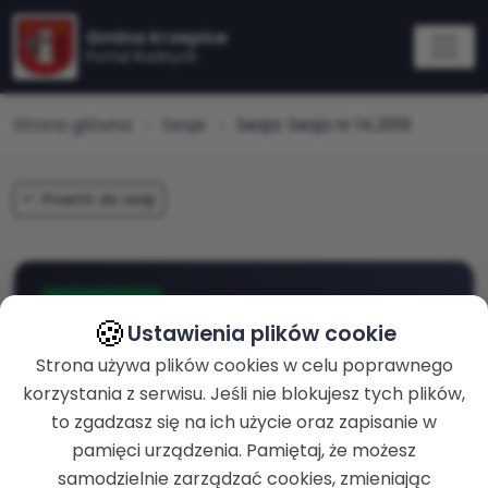
Gmina Krzepice
Portal Radnych
Strona główna
Sesje
Sesja: Sesja nr 14.2019
Powrót do sesji
zakończona
🍪
Ustawienia plików cookie
Sesja nr 14.2019
Strona używa plików cookies w celu poprawnego
korzystania z serwisu. Jeśli nie blokujesz tych plików,
to zgadzasz się na ich użycie oraz zapisanie w
ROZPOCZĘCIE
30-12-2019 g. 09:06
pamięci urządzenia. Pamiętaj, że możesz
samodzielnie zarządzać cookies, zmieniając