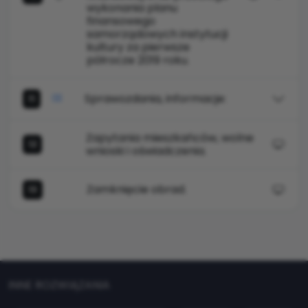
wykonania planu
finansowego
samorządowych instytucji
kultury za pierwsze
półrocze 2019 roku.
Sprawozdania, informacje:
11
Zapytania mieszkańców, wolne
12
wnioski i oświadczenia.
Zamknięcie obrad.
13
INNE ROZWIĄZANIA