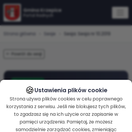
Gmina Krzepice
Portal Radnych
Strona główna
Sesje
Sesja: Sesja nr 10.2019
Powrót do sesji
zakończona
🍪
Ustawienia plików cookie
Sesja nr 10.2019
Strona używa plików cookies w celu poprawnego
korzystania z serwisu. Jeśli nie blokujesz tych plików,
to zgadzasz się na ich użycie oraz zapisanie w
ROZPOCZĘCIE
24-09-2019 g. 15:02
pamięci urządzenia. Pamiętaj, że możesz
samodzielnie zarządzać cookies, zmieniając