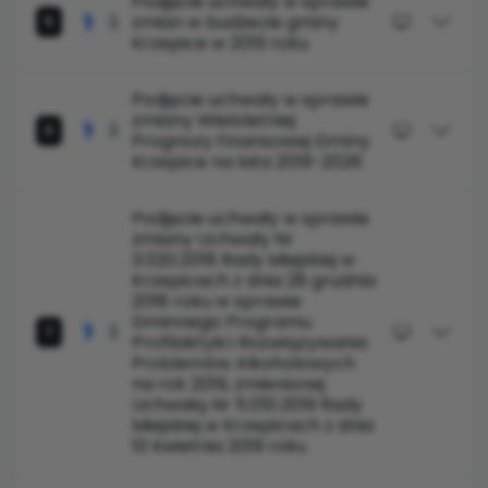
Podjęcie uchwały w sprawie
zmian w budżecie gminy
5
Krzepice w 2019 roku
Podjęcie uchwały w sprawie
zmiany Wieloletniej
6
Prognozy Finansowej Gminy
Krzepice na lata 2019-2026
Podjęcie uchwały w sprawie
zmiany Uchwały Nr
3.020.2018 Rady Miejskiej w
Krzepicach z dnia 28 grudnia
2018 roku w sprawie
Gminnego Programu
7
Profilaktyki i Rozwiązywania
Problemów Alkoholowych
na rok 2019, zmienionej
Uchwałą Nr 5.051.2019 Rady
Miejskiej w Krzepicach z dnia
10 kwietnia 2019 roku