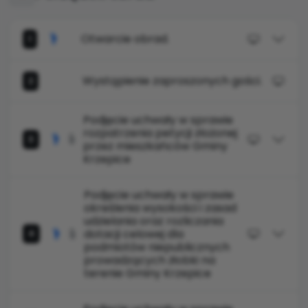
Otwarcie obrad.
1
Wystąpienie zaproszonych gości.
2
Podjęcie uchwały w sprawie
rozpatrzenia petycji złożonej
3
przez mieszkańców Gminy
Krzepice
Podjęcie uchwały w sprawie
określenia wysokości i zasad
udzielania oraz rozliczania
dotacji celowej dla
4
podmiotów niepublicznych
prowadzących żłobki na
terenie Gminy Krzepice