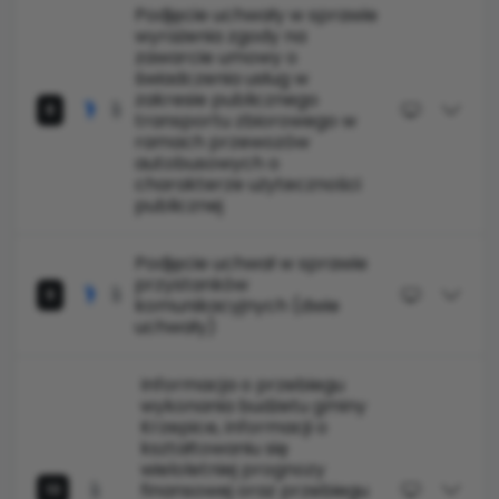
Podjęcie uchwały w sprawie
wyrażenia zgody na
zawarcie umowy o
świadczenia usług w
zakresie publicznego
8
transportu zbiorowego w
ramach przewozów
autobusowych o
charakterze użyteczności
publicznej
Podjęcie uchwał w sprawie
przystanków
9
komunikacyjnych (dwie
uchwały)
Informacja o przebiegu
wykonania budżetu gminy
Krzepice, informacji o
kształtowaniu się
wieloletniej prognozy
finansowej oraz przebiegu
10