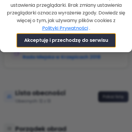
ZAKOŃCZENIE
ustawienia przeglądarki. Brak zmiany ustawienia
24-09-2019 g. 19:31
przeglądarki oznacza wyrażenie zgody. Dowiedz się
LOKALIZACJA
więcej o tym, jak używamy plików cookies z
Urząd Miejski w Krzepicach,
Polityki Prywatności
.
Częstochowska 13, 42-160 Krzepice, sala:
Sala posiedzeń
Akceptuję i przechodzę do serwisu
RADA/KOMISJA
Rada Miejska w Krzepicach 2018
Lista obecności
Pokaż listę
Obecnych: 12 z 13
Porządek obrad